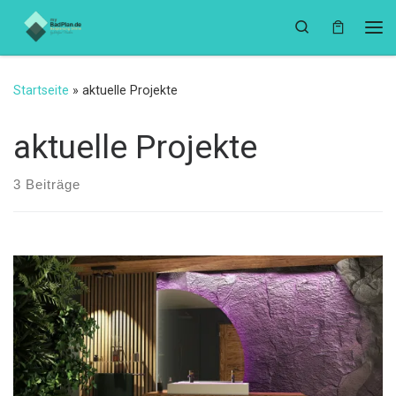
Zum Inhalt springen
Search
Me
Startseite
»
aktuelle Projekte
aktuelle Projekte
3 Beiträge