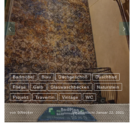
Badmöbel
Blau
Dachgeschoß
Duschbad
Fliese
Gelb
Glaswaschbecken
Naturstein
Projekt
Travertin
Vintage
WC
von
StNecker
Veröffentlicht
Januar 22, 2021