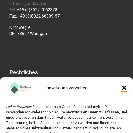
info@mybadplan.de
Tel: +49 (0)8022 7062328
Fax: +49 (0)8022 66309-57
Kirchweg 9
DE · 83627 Warngau
Rechtliches
Einwilligung verwalten
Impressum
Datenschutzerklärung
Lieber Besucher:
Für ein optimales Online-Erlebnis bei myBadPlan,
Widerrufserklärung
verwenden wir Web-Technolgien um anonymisiert Daten zu erfassen, und
unsere Webseiten damit noch weiter verbessern zu können. Durch Ihre
AGB
Zustimmung, helfen Sie uns noch besser zu werden und Ihnen zum
anderen volle Funktionalität und Nutzer-Erlebnis zur Verfügung stellen.
Cookie-Richtlinie (EU)