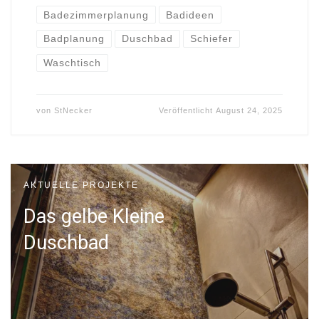
Badezimmerplanung
Badideen
Badplanung
Duschbad
Schiefer
Waschtisch
von
StNecker
Veröffentlicht
August 24, 2025
AKTUELLE PROJEKTE
Das gelbe Kleine
Duschbad