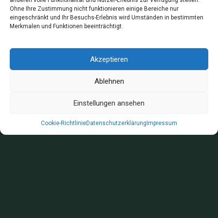
anderen volle Funktionalität und Nutzer-Erlebnis zur Verfügung stellen.
Ohne Ihre Zustimmung nicht funktionieren einige Bereiche nur
eingeschränkt und Ihr Besuchs-Erlebnis wird Umständen in bestimmten
Merkmalen und Funktionen beeinträchtigt.
Akzeptieren
Ablehnen
Einstellungen ansehen
Cookie-Richtlinie
Datenschutzerklärung
Impressum
Badplanung zum
Festpreis – schnell,