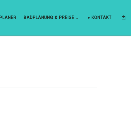
DPLANER
BADPLANUNG & PREISE
» KONTAKT