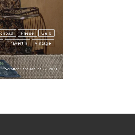
chbad
Fliese
Gelb
t
Travertin
Vintage
Veröffentlicht
Januar 22, 2021