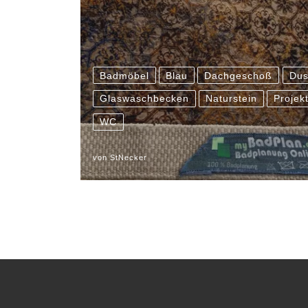
Badmöbel
Blau
Dachgeschoß
Dus
Glaswaschbecken
Naturstein
Projek
WC
von
StNecker