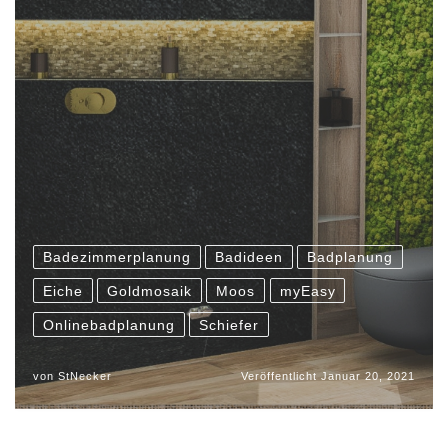
Badezimmerplanung
Badideen
Badplanung
Eiche
Goldmosaik
Moos
myEasy
Onlinebadplanung
Schiefer
von
StNecker
Veröffentlicht
Januar 20, 2021