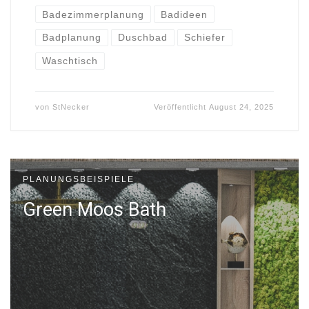
Badezimmerplanung
Badideen
Badplanung
Duschbad
Schiefer
Waschtisch
von
StNecker
Veröffentlicht
August 24, 2025
PLANUNGSBEISPIELE
Green Moos Bath