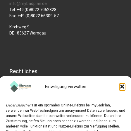
info@mybadplan.de
Tel: +49 (0)8022 7062328
Fax: +49 (0)8022 66309-57
Kirchweg 9
DE · 83627 Warngau
Rechtliches
Einwilligung verwalten
Impressum
Datenschutzerklärung
Lieber Besucher:
Für ein optimales Online-Erlebnis bei myBadPlan,
Widerrufserklärung
verwenden wir Web-Technolgien um anonymisiert Daten zu erfassen, und
unsere Webseiten damit noch weiter verbessern zu können. Durch Ihre
AGB
Zustimmung, helfen Sie uns noch besser zu werden und Ihnen zum
anderen volle Funktionalität und Nutzer-Erlebnis zur Verfügung stellen.
Cookie-Richtlinie (EU)