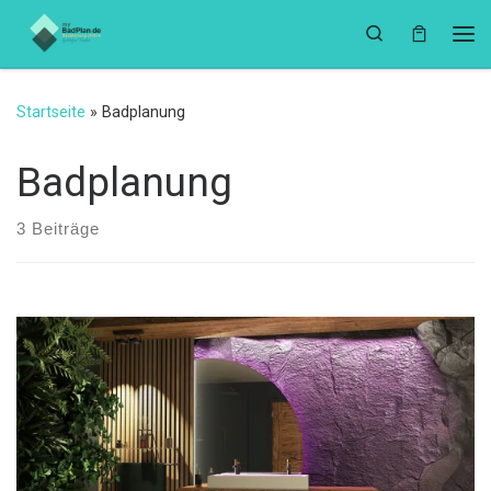
Zum Inhalt springen
Search
Me
Startseite
»
Badplanung
Badplanung
3 Beiträge