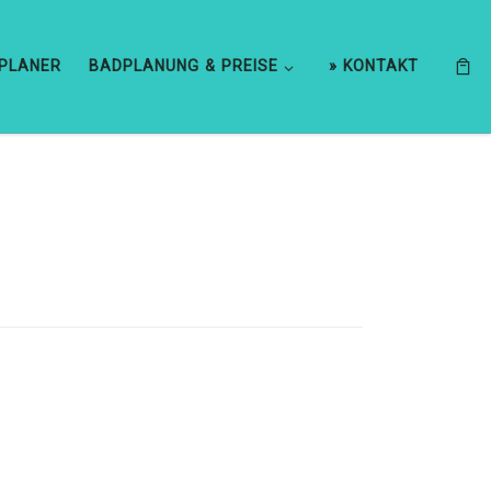
DPLANER
BADPLANUNG & PREISE
» KONTAKT