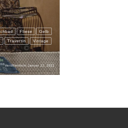
chbad
Fliese
Gelb
t
Travertin
Vintage
Veröffentlicht
Januar 22, 2021