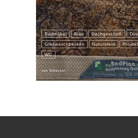
Badmöbel
Blau
Dachgeschoß
Dus
Glaswaschbecken
Naturstein
Projek
WC
von
StNecker