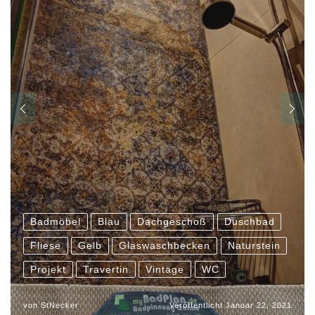
Badmöbel
Blau
Dachgeschoß
Duschbad
Fliese
Gelb
Glaswaschbecken
Naturstein
Projekt
Travertin
Vintage
WC
von
StNecker
Veröffentlicht
Januar 22, 2021