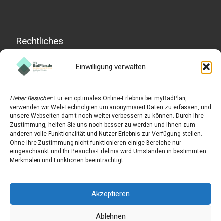
Rechtliches
Einwilligung verwalten
Impressum
Datenschutzerklärung
Lieber Besucher:
Für ein optimales Online-Erlebnis bei myBadPlan,
Widerrufserklärung
verwenden wir Web-Technolgien um anonymisiert Daten zu erfassen, und
unsere Webseiten damit noch weiter verbessern zu können. Durch Ihre
AGB
Zustimmung, helfen Sie uns noch besser zu werden und Ihnen zum
anderen volle Funktionalität und Nutzer-Erlebnis zur Verfügung stellen.
Cookie-Richtlinie (EU)
Ohne Ihre Zustimmung nicht funktionieren einige Bereiche nur
eingeschränkt und Ihr Besuchs-Erlebnis wird Umständen in bestimmten
Merkmalen und Funktionen beeinträchtigt.
Akzeptieren
© 2026
myBadplan · professionelle Badplanung zum
Festpreis
–
Alle Rechte vorbehalten
Ablehnen