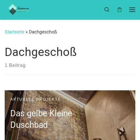
Zum Inhalt springen
Search
Me
Startseite
»
Dachgeschoß
Dachgeschoß
1 Beitrag
AKTUELLE PROJEKTE
Das gelbe Kleine
Duschbad